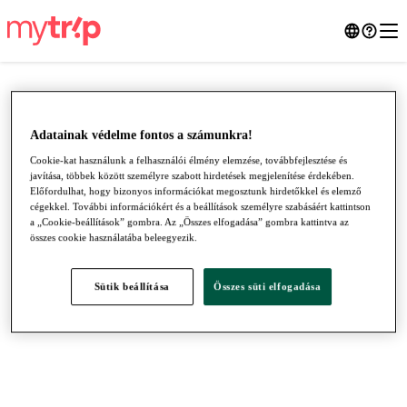
Adatainak védelme fontos a számunkra!
Cookie-kat használunk a felhasználói élmény elemzése, továbbfejlesztése és
javítása, többek között személyre szabott hirdetések megjelenítése érdekében.
Előfordulhat, hogy bizonyos információkat megosztunk hirdetőkkel és elemző
cégekkel. További információkért és a beállítások személyre szabásáért kattintson
a „Cookie-beállítások” gombra. Az „Összes elfogadása” gombra kattintva az
összes cookie használatába beleegyezik.
●
●
●
Sütik beállítása
Összes süti elfogadása