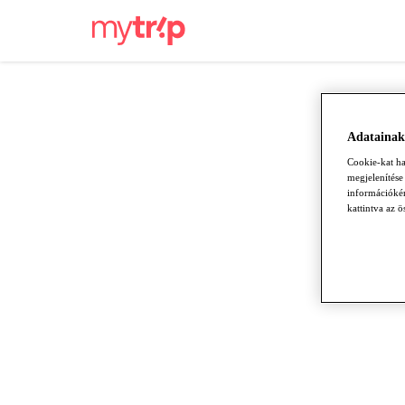
Adatainak
Cookie-kat ha
megjelenítése
információkér
kattintva az 