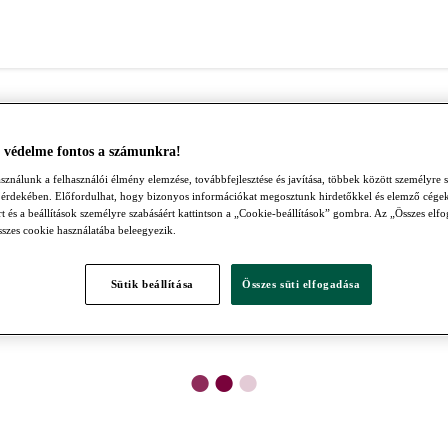
 védelme fontos a számunkra!
sználunk a felhasználói élmény elemzése, továbbfejlesztése és javítása, többek között személyre s
 érdekében. Előfordulhat, hogy bizonyos információkat megosztunk hirdetőkkel és elemző cége
t és a beállítások személyre szabásáért kattintson a „Cookie-beállítások” gombra. Az „Összes el
összes cookie használatába beleegyezik.
Sütik beállítása
Összes süti elfogadása
●
●
●