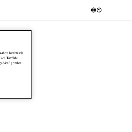
zabott hirdetések
kkel. További
fogadása” gombra