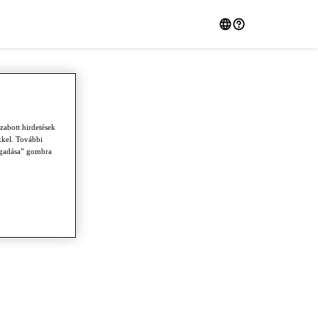
zabott hirdetések
kkel. További
fogadása” gombra