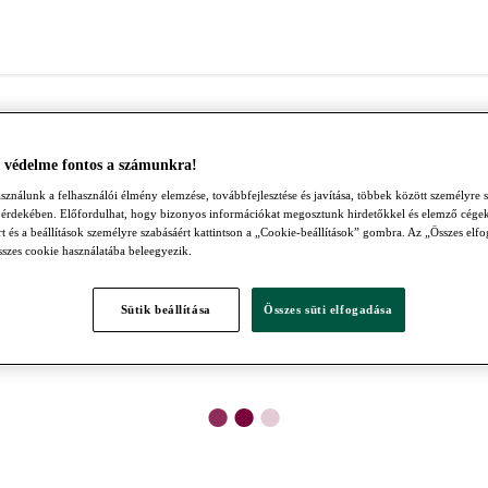
 védelme fontos a számunkra!
sználunk a felhasználói élmény elemzése, továbbfejlesztése és javítása, többek között személyre s
 érdekében. Előfordulhat, hogy bizonyos információkat megosztunk hirdetőkkel és elemző cége
t és a beállítások személyre szabásáért kattintson a „Cookie-beállítások” gombra. Az „Összes el
összes cookie használatába beleegyezik.
Sütik beállítása
Összes süti elfogadása
●
●
●