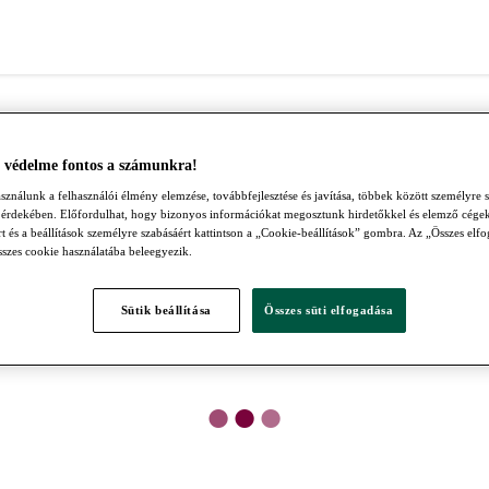
 védelme fontos a számunkra!
sználunk a felhasználói élmény elemzése, továbbfejlesztése és javítása, többek között személyre s
 érdekében. Előfordulhat, hogy bizonyos információkat megosztunk hirdetőkkel és elemző cége
t és a beállítások személyre szabásáért kattintson a „Cookie-beállítások” gombra. Az „Összes el
összes cookie használatába beleegyezik.
Sütik beállítása
Összes süti elfogadása
●
●
●