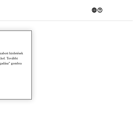
zabott hirdetések
kkel. További
fogadása” gombra