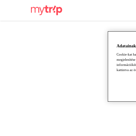
Adatainak
Cookie-kat ha
megjelenítése
információkér
kattintva az 