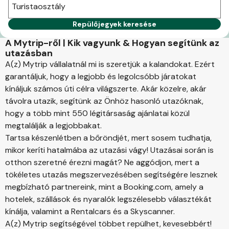
Turistaosztály
Repülőjegyek keresése
A Mytrip-ről | Kik vagyunk & Hogyan segítünk az
utazásban
A(z) Mytrip vállalatnál mi is szeretjük a kalandokat. Ezért
garantáljuk, hogy a legjobb és legolcsóbb járatokat
kínáljuk számos úti célra világszerte. Akár közelre, akár
távolra utazik, segítünk az Önhöz hasonló utazóknak,
hogy a több mint 550 légitársaság ajánlatai közül
megtalálják a legjobbakat.
Tartsa készenlétben a bőröndjét, mert sosem tudhatja,
mikor keríti hatalmába az utazási vágy! Utazásai során is
otthon szeretné érezni magát? Ne aggódjon, mert a
tökéletes utazás megszervezésében segítségére lesznek
megbízható partnereink, mint a Booking.com, amely a
hotelek, szállások és nyaralók legszélesebb választékát
kínálja, valamint a Rentalcars és a Skyscanner.
A(z) Mytrip segítségével többet repülhet, kevesebbért!