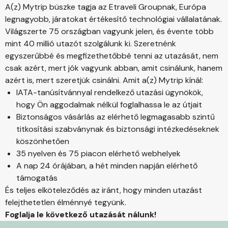
A(z) Mytrip büszke tagja az Etraveli Groupnak, Európa
legnagyobb, járatokat értékesítő technológiai vállalatának.
Világszerte 75 országban vagyunk jelen, és évente több
mint 40 millió utazót szolgálunk ki. Szeretnénk
egyszerűbbé és megfizethetőbbé tenni az utazását, nem
csak azért, mert jók vagyunk abban, amit csinálunk, hanem
azért is, mert szeretjük csinálni. Amit a(z) Mytrip kínál:
IATA-tanúsítvánnyal rendelkező utazási ügynökök,
hogy Ön aggodalmak nélkül foglalhassa le az útjait
Biztonságos vásárlás az elérhető legmagasabb szintű
titkosítási szabványnak és biztonsági intézkedéseknek
köszönhetően
35 nyelven és 75 piacon elérhető webhelyek
A nap 24 órájában, a hét minden napján elérhető
támogatás
És teljes elköteleződés az iránt, hogy minden utazást
felejthetetlen élménnyé tegyünk.
Foglalja le következő utazását nálunk!