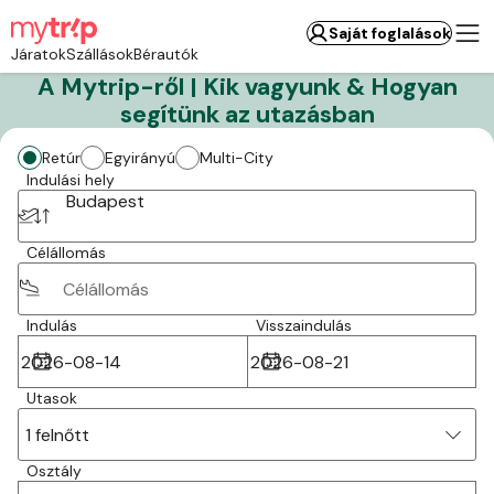
Saját foglalások
Járatok
Szállások
Bérautók
A Mytrip-ről | Kik vagyunk & Hogyan
segítünk az utazásban
Retúr
Egyirányú
Multi-City
Indulási hely
Budapest
Célállomás
Indulás
Visszaindulás
Utasok
1 felnőtt
Osztály